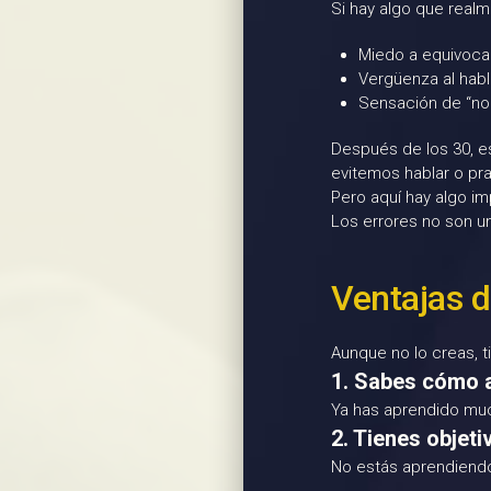
Si hay algo que realm
Miedo a equivoca
Vergüenza al habl
Sensación de “no
Después de los 30, 
evitemos hablar o pra
Pero aquí hay algo i
Los errores no son u
Ventajas d
Aunque no lo creas, t
1. Sabes cómo 
Ya has aprendido much
2. Tienes objeti
No estás aprendiendo