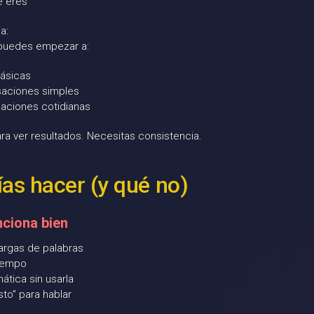
e eres
a:
puedes empezar a:
básicas
aciones simples
uaciones cotidianas
ra ver resultados. Necesitas consistencia.
as hacer (y qué no)
ciona bien
largas de palabras
tiempo
ática sin usarla
isto” para hablar