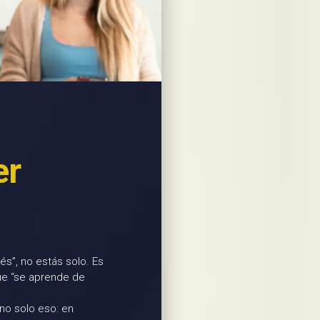
er
s”, no estás solo. Es
ue “se aprende de
 no solo eso: en