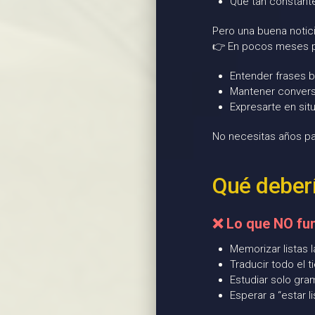
Qué tan constant
Pero una buena notici
👉 En pocos meses 
Entender frases 
Mantener convers
Expresarte en sit
No necesitas años pa
Qué deberí
❌ Lo que NO fun
Memorizar listas 
Traducir todo el 
Estudiar solo gram
Esperar a “estar l