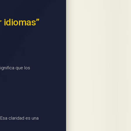
r idiomas”
gnifica que los
 Esa claridad es una