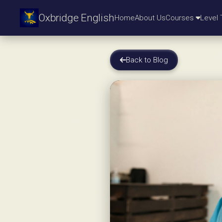
Oxbridge English
Home
About Us
Courses
Level 
Back to Blog