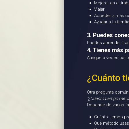
Mejorar en el trab
Viajar
Acceder a más c
Ayudar a tu famili
3. Puedes conect
Puedes aprender frases
4. Tienes más p
Aunque a veces no lo
¿Cuánto t
Otra pregunta común
“¿Cuánto tiempo me v
Depende de varios fa
Cuánto tiempo pr
Qué método usas