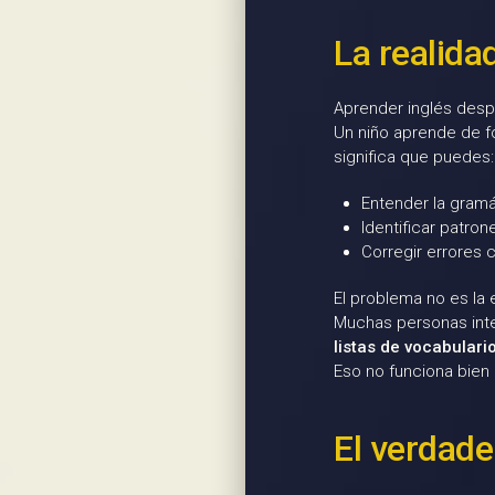
La realida
Aprender inglés despu
Un niño aprende de f
significa que puedes:
Entender la gram
Identificar patron
Corregir errores 
El problema no es la
Muchas personas inte
listas de vocabulario
Eso no funciona bien 
El verdade