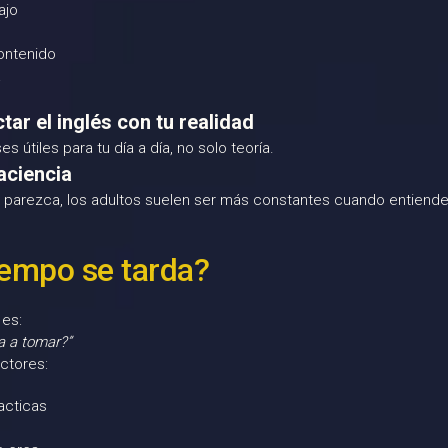
ajo
ontenido
a
ar el inglés con tu realidad
 útiles para tu día a día, no solo teoría.
aciencia
 parezca, los adultos suelen ser más constantes cuando entiende
iempo se tarda?
 es:
a a tomar?”
ctores:
acticas