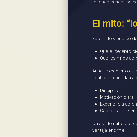
muchos casos, los adu
El mito: “
Este mito viene de do
Que el cerebro pi
Que los niños apr
Aunque es cierto que 
adultos no puedan apr
Disciplina
Motivación clara
Experiencia apre
Capacidad de ent
Un adulto sabe por qu
ventaja enorme.