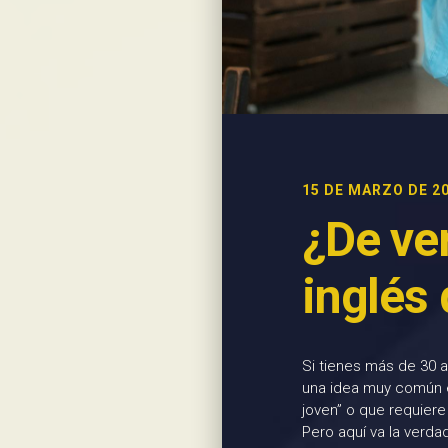
15 DE MARZO DE 2
¿De ve
inglés
Si tienes más de 30 a
una idea muy común e
joven” o que requiere
Pero aquí va la verda