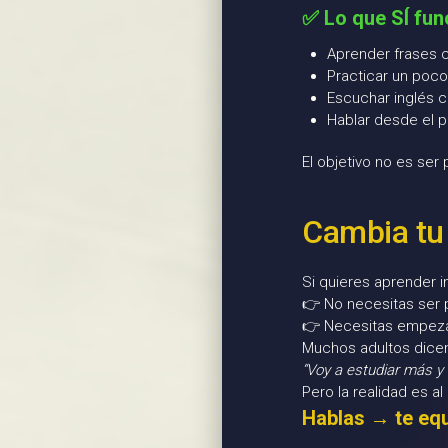
✅ Lo que SÍ fun
Aprender frases c
Practicar un poco
Escuchar inglés 
Hablar desde el p
El objetivo no es ser
Cambia tu
Si quieres aprender i
👉 No necesitas ser 
👉 Necesitas empeza
Muchos adultos dicen
“Voy a estudiar más y 
Pero la realidad es al
Hablas → te eq