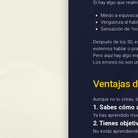
Si hay algo que realm
Miedo a equivoca
Vergüenza al habl
Sensación de “no
Después de los 30, 
evitemos hablar o pra
Pero aquí hay algo i
Los errores no son u
Ventajas d
Aunque no lo creas, t
1. Sabes cómo 
Ya has aprendido much
2. Tienes objeti
No estás aprendiendo