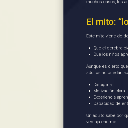
muchos casos, los adu
El mito: “
Este mito viene de do
Que el cerebro pi
Que los niños apr
Aunque es cierto que 
adultos no puedan apr
Disciplina
Motivación clara
Experiencia apre
Capacidad de ent
Un adulto sabe por qu
ventaja enorme.