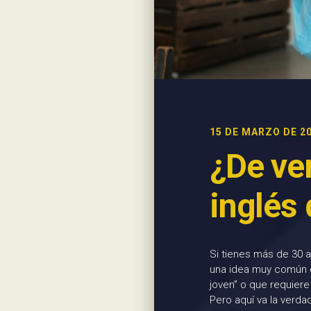
15 DE MARZO DE 2
¿De ve
inglés
Si tienes más de 30 a
una idea muy común e
joven” o que requiere
Pero aquí va la verda