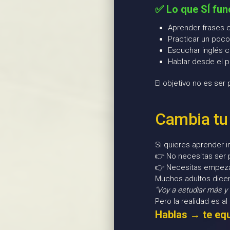
✅ Lo que SÍ fun
Aprender frases c
Practicar un poco
Escuchar inglés 
Hablar desde el p
El objetivo no es ser
Cambia tu
Si quieres aprender i
👉 No necesitas ser 
👉 Necesitas empeza
Muchos adultos dicen
“Voy a estudiar más y 
Pero la realidad es al
Hablas → te eq