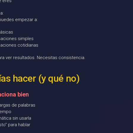
e eres
a:
puedes empezar a:
básicas
aciones simples
uaciones cotidianas
ra ver resultados. Necesitas consistencia.
as hacer (y qué no)
ciona bien
largas de palabras
tiempo
ática sin usarla
isto” para hablar