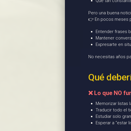
Qué tan constant
Pero una buena notici
👉 En pocos meses 
Entender frases 
Mantener convers
Expresarte en sit
No necesitas años pa
Qué deberí
❌ Lo que NO fun
Memorizar listas 
Traducir todo el 
Estudiar solo gram
Esperar a “estar l