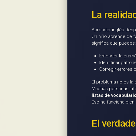
La realida
Aprender inglés despu
Un niño aprende de f
significa que puedes:
Entender la gram
Identificar patron
Corregir errores 
El problema no es la
Muchas personas inte
listas de vocabulario
Eso no funciona bien 
El verdade