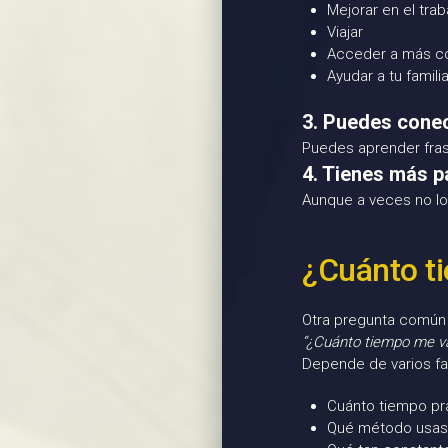
Mejorar en el trab
Viajar
Acceder a más c
Ayudar a tu famili
3. Puedes conect
Puedes aprender frases
4. Tienes más p
Aunque a veces no lo
¿Cuánto t
Otra pregunta común
“¿Cuánto tiempo me v
Depende de varios fa
Cuánto tiempo pr
Qué método usas