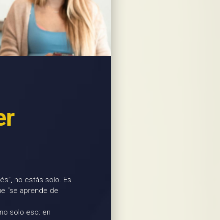
er
s”, no estás solo. Es
ue “se aprende de
 no solo eso: en