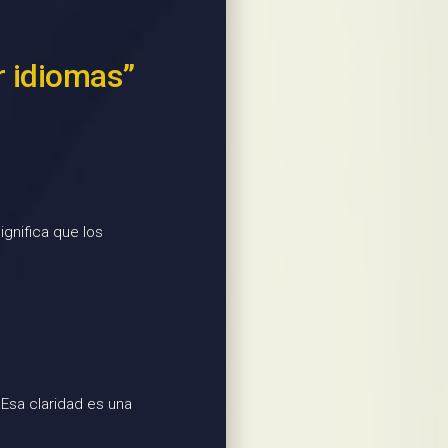
r idiomas”
gnifica que los
 Esa claridad es una