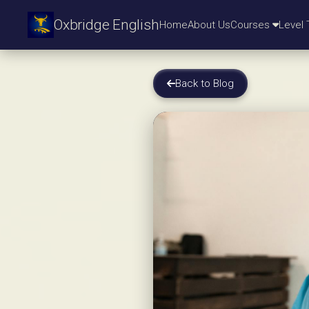
Oxbridge English
Home
About Us
Courses
Level 
Back to Blog