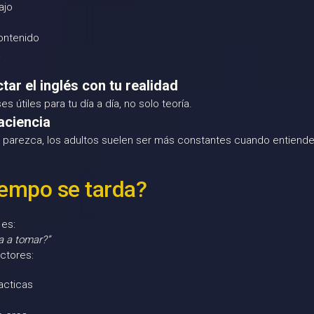
ajo
ontenido
a
ar el inglés con tu realidad
 útiles para tu día a día, no solo teoría.
aciencia
 parezca, los adultos suelen ser más constantes cuando entiende
iempo se tarda?
 es:
a a tomar?”
ctores:
acticas