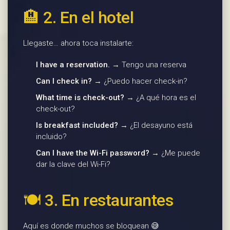
🏨 2. En el hotel
Llegaste… ahora toca instalarte:
I have a reservation.
→ Tengo una reserva
Can I check in?
→ ¿Puedo hacer check-in?
What time is check-out?
→ ¿A qué hora es el
check-out?
Is breakfast included?
→ ¿El desayuno está
incluido?
Can I have the Wi-Fi password?
→ ¿Me puede
dar la clave del Wi-Fi?
🍽️ 3. En restaurantes
Aquí es donde muchos se bloquean 😅