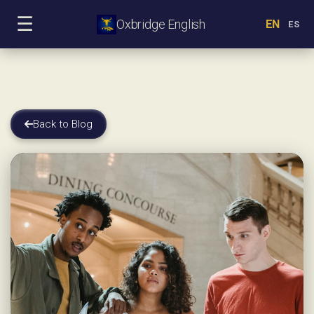
☰
Oxbridge English
EN
ES
Back to Blog